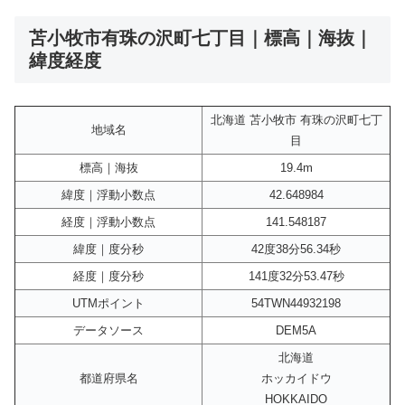
苫小牧市有珠の沢町七丁目｜標高｜海抜｜
緯度経度
北海道 苫小牧市 有珠の沢町七丁
地域名
目
標高｜海抜
19.4m
緯度｜浮動小数点
42.648984
経度｜浮動小数点
141.548187
緯度｜度分秒
42度38分56.34秒
経度｜度分秒
141度32分53.47秒
UTMポイント
54TWN44932198
データソース
DEM5A
北海道
都道府県名
ホッカイドウ
HOKKAIDO