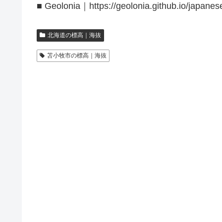
■ Geolonia｜https://geolonia.github.io/japanes
北海道の標高｜海抜
苫小牧市の標高｜海抜