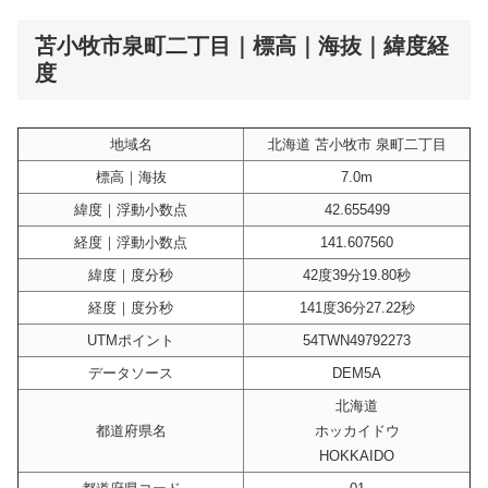
苫小牧市泉町二丁目｜標高｜海抜｜緯度経
度
地域名
北海道 苫小牧市 泉町二丁目
標高｜海抜
7.0m
緯度｜浮動小数点
42.655499
経度｜浮動小数点
141.607560
緯度｜度分秒
42度39分19.80秒
経度｜度分秒
141度36分27.22秒
UTMポイント
54TWN49792273
データソース
DEM5A
北海道
都道府県名
ホッカイドウ
HOKKAIDO