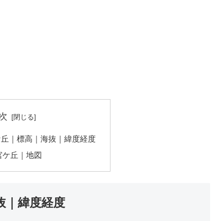
次
ケ丘｜標高｜海抜｜緯度経度
宮ケ丘｜地図
抜｜緯度経度