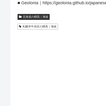
■ Geolonia｜https://geolonia.github.io/japanes
北海道の標高｜海抜
札幌市中央区の標高｜海抜