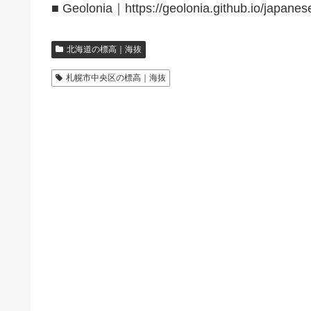
■ Geolonia｜https://geolonia.github.io/japanes
北海道の標高｜海抜
札幌市中央区の標高｜海抜