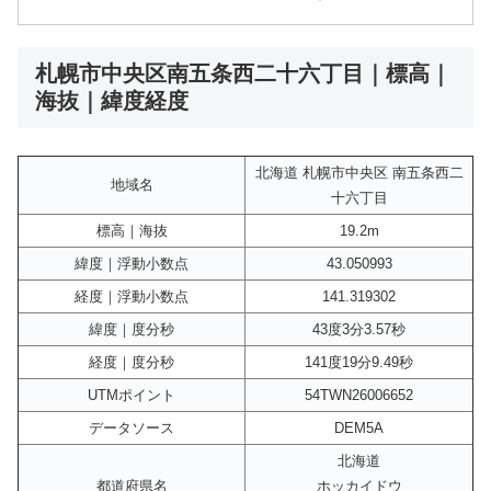
札幌市中央区南五条西二十六丁目｜標高｜
海抜｜緯度経度
北海道 札幌市中央区 南五条西二
地域名
十六丁目
標高｜海抜
19.2m
緯度｜浮動小数点
43.050993
経度｜浮動小数点
141.319302
緯度｜度分秒
43度3分3.57秒
経度｜度分秒
141度19分9.49秒
UTMポイント
54TWN26006652
データソース
DEM5A
北海道
都道府県名
ホッカイドウ