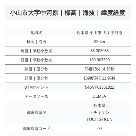
小山市大字中河原｜標高｜海抜｜緯度経度
地域名
栃木県 小山市 大字中河原
標高｜海抜
33.4m
緯度｜浮動小数点
36.303933
経度｜浮動小数点
139.903320
緯度｜度分秒
36度18分14.16秒
経度｜度分秒
139度54分11.95秒
UTMポイント
54SVF01531821
データソース
DEM5A
栃木県
都道府県名
トチギケン
TOCHIGI KEN
都道府県コード
09