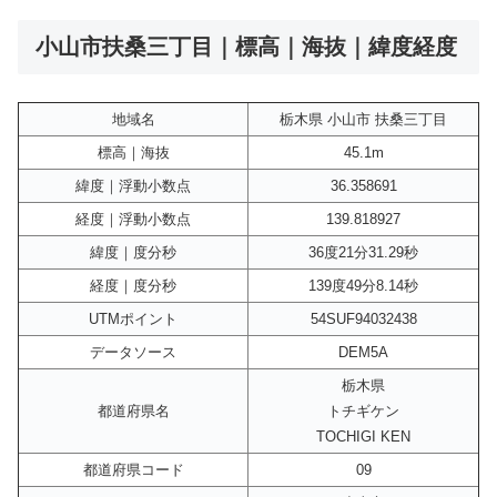
小山市扶桑三丁目｜標高｜海抜｜緯度経度
地域名
栃木県 小山市 扶桑三丁目
標高｜海抜
45.1m
緯度｜浮動小数点
36.358691
経度｜浮動小数点
139.818927
緯度｜度分秒
36度21分31.29秒
経度｜度分秒
139度49分8.14秒
UTMポイント
54SUF94032438
データソース
DEM5A
栃木県
都道府県名
トチギケン
TOCHIGI KEN
都道府県コード
09