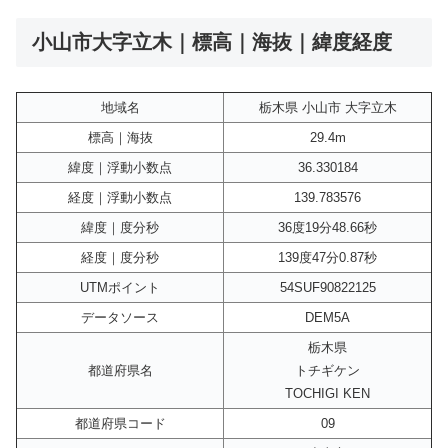
小山市大字立木｜標高｜海抜｜緯度経度
地域名
栃木県 小山市 大字立木
標高｜海抜
29.4m
緯度｜浮動小数点
36.330184
経度｜浮動小数点
139.783576
緯度｜度分秒
36度19分48.66秒
経度｜度分秒
139度47分0.87秒
UTMポイント
54SUF90822125
データソース
DEM5A
栃木県
都道府県名
トチギケン
TOCHIGI KEN
都道府県コード
09