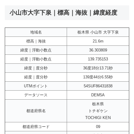
小山市大字下泉｜標高｜海抜｜緯度経度
地域名
栃木県 小山市 大字下泉
標高｜海抜
21.6m
緯度｜浮動小数点
36.303809
経度｜浮動小数点
139.735153
緯度｜度分秒
36度18分13.71秒
経度｜度分秒
139度44分6.55秒
UTMポイント
54SUF86431838
データソース
DEM5A
栃木県
都道府県名
トチギケン
TOCHIGI KEN
都道府県コード
09