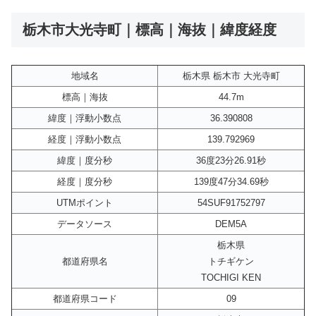
栃木市大光寺町｜標高｜海抜｜緯度経度
地域名
栃木県 栃木市 大光寺町
標高｜海抜
44.7m
緯度｜浮動小数点
36.390808
経度｜浮動小数点
139.792969
緯度｜度分秒
36度23分26.91秒
経度｜度分秒
139度47分34.69秒
UTMポイント
54SUF91752797
データソース
DEM5A
栃木県
都道府県名
トチギケン
TOCHIGI KEN
都道府県コード
09