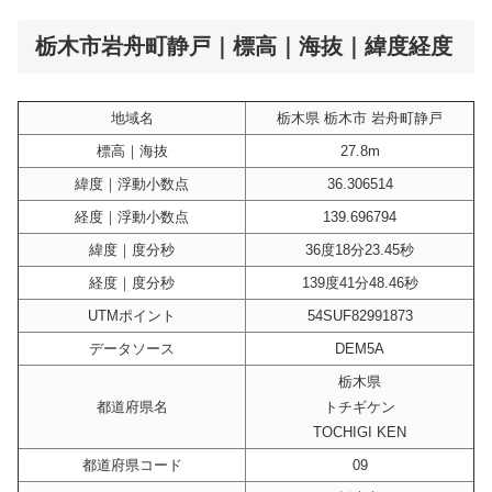
栃木市岩舟町静戸｜標高｜海抜｜緯度経度
地域名
栃木県 栃木市 岩舟町静戸
標高｜海抜
27.8m
緯度｜浮動小数点
36.306514
経度｜浮動小数点
139.696794
緯度｜度分秒
36度18分23.45秒
経度｜度分秒
139度41分48.46秒
UTMポイント
54SUF82991873
データソース
DEM5A
栃木県
都道府県名
トチギケン
TOCHIGI KEN
都道府県コード
09