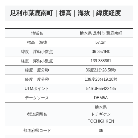
足利市葉鹿南町｜標高｜海抜｜緯度経度
地域名
栃木県 足利市 葉鹿南町
標高｜海抜
57.1m
緯度｜浮動小数点
36.357940
経度｜浮動小数点
139.388661
緯度｜度分秒
36度21分28.58秒
経度｜度分秒
139度23分19.18秒
UTMポイント
54SUF55422485
データソース
DEM5A
栃木県
都道府県名
トチギケン
TOCHIGI KEN
都道府県コード
09