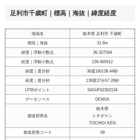
足利市千歳町｜標高｜海抜｜緯度経度
地域名
栃木県 足利市 千歳町
標高｜海抜
31.8m
緯度｜浮動小数点
36.327344
経度｜浮動小数点
139.465912
緯度｜度分秒
36度19分38.44秒
経度｜度分秒
139度27分57.28秒
UTMポイント
54SUF62302134
データソース
DEM5A
栃木県
都道府県名
トチギケン
TOCHIGI KEN
都道府県コード
09