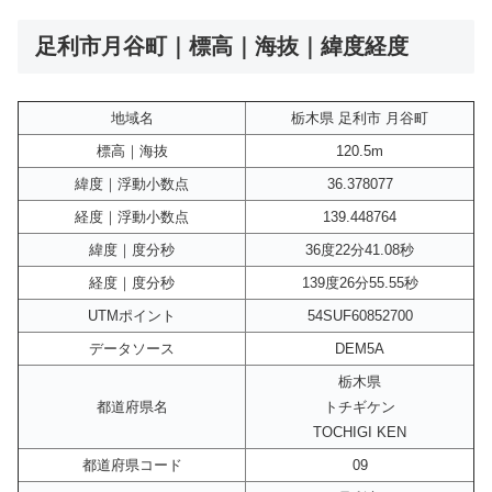
足利市月谷町｜標高｜海抜｜緯度経度
地域名
栃木県 足利市 月谷町
標高｜海抜
120.5m
緯度｜浮動小数点
36.378077
経度｜浮動小数点
139.448764
緯度｜度分秒
36度22分41.08秒
経度｜度分秒
139度26分55.55秒
UTMポイント
54SUF60852700
データソース
DEM5A
栃木県
都道府県名
トチギケン
TOCHIGI KEN
都道府県コード
09