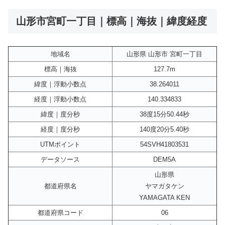
山形市宮町一丁目｜標高｜海抜｜緯度経度
地域名
山形県 山形市 宮町一丁目
標高｜海抜
127.7m
緯度｜浮動小数点
38.264011
経度｜浮動小数点
140.334833
緯度｜度分秒
38度15分50.44秒
経度｜度分秒
140度20分5.40秒
UTMポイント
54SVH41803531
データソース
DEM5A
山形県
都道府県名
ヤマガタケン
YAMAGATA KEN
都道府県コード
06