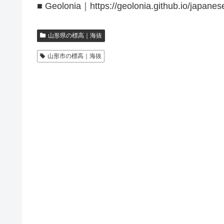
■ Geolonia｜https://geolonia.github.io/japanes
山形県の標高｜海抜
山形市の標高｜海抜