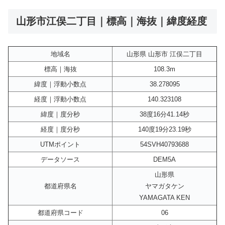
山形市江俣二丁目｜標高｜海抜｜緯度経度
地域名
山形県 山形市 江俣二丁目
標高｜海抜
108.3m
緯度｜浮動小数点
38.278095
経度｜浮動小数点
140.323108
緯度｜度分秒
38度16分41.14秒
経度｜度分秒
140度19分23.19秒
UTMポイント
54SVH40793688
データソース
DEM5A
山形県
都道府県名
ヤマガタケン
YAMAGATA KEN
都道府県コード
06