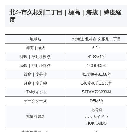
北斗市久根別二丁目｜標高｜海抜｜緯度経
度
地域名
北海道 北斗市 久根別二丁目
標高｜海抜
3.2m
緯度｜浮動小数点
41.825440
経度｜浮動小数点
140.670370
緯度｜度分秒
41度49分31.58秒
経度｜度分秒
140度40分13.33秒
UTMポイント
54TVM72623044
データソース
DEM5A
北海道
都道府県名
ホッカイドウ
HOKKAIDO