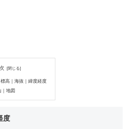
次
｜標高｜海抜｜緯度経度
山｜地図
経度