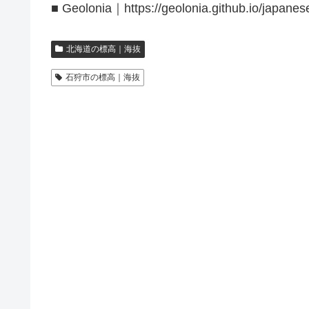
■ Geolonia｜https://geolonia.github.io/japanes
北海道の標高｜海抜
石狩市の標高｜海抜