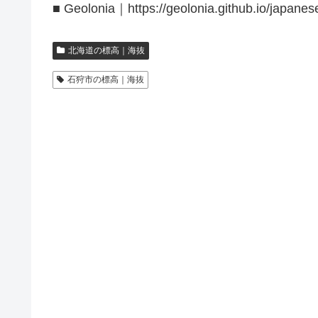
■ Geolonia｜https://geolonia.github.io/japanes
北海道の標高｜海抜
石狩市の標高｜海抜