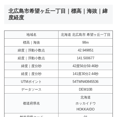
北広島市希望ヶ丘一丁目｜標高｜海抜｜緯
度経度
地域名
北海道 北広島市 希望ヶ丘一丁目
標高｜海抜
98m
緯度｜浮動小数点
42.949851
経度｜浮動小数点
141.500677
緯度｜度分秒
42度56分59.46秒
経度｜度分秒
141度30分2.44秒
UTMポイント
54TWN40845536
データソース
DEM10B
北海道
都道府県名
ホッカイドウ
HOKKAIDO