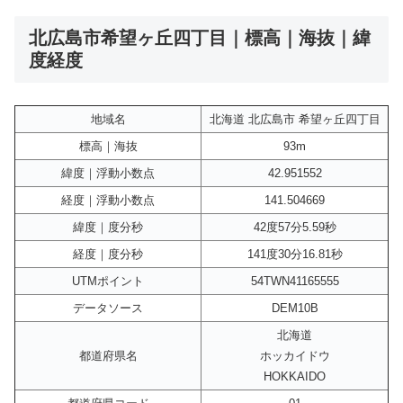
北広島市希望ヶ丘四丁目｜標高｜海抜｜緯
度経度
地域名
北海道 北広島市 希望ヶ丘四丁目
標高｜海抜
93m
緯度｜浮動小数点
42.951552
経度｜浮動小数点
141.504669
緯度｜度分秒
42度57分5.59秒
経度｜度分秒
141度30分16.81秒
UTMポイント
54TWN41165555
データソース
DEM10B
北海道
都道府県名
ホッカイドウ
HOKKAIDO