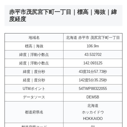
赤平市茂尻宮下町一丁目｜標高｜海抜｜緯
度経度
地域名
北海道 赤平市 茂尻宮下町一丁目
標高｜海抜
106.9m
緯度｜浮動小数点
43.532702
経度｜浮動小数点
142.093125
緯度｜度分秒
43度31分57.73秒
経度｜度分秒
142度5分35.25秒
UTMポイント
54TWP88322055
データソース
DEM5B
北海道
都道府県名
ホッカイドウ
HOKKAIDO