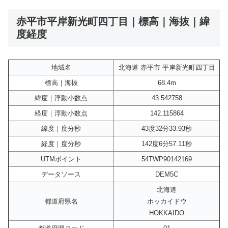
赤平市平岸新光町四丁目｜標高｜海抜｜緯
度経度
地域名
北海道 赤平市 平岸新光町四丁目
標高｜海抜
68.4m
緯度｜浮動小数点
43.542758
経度｜浮動小数点
142.115864
緯度｜度分秒
43度32分33.93秒
経度｜度分秒
142度6分57.11秒
UTMポイント
54TWP90142169
データソース
DEM5C
北海道
都道府県名
ホッカイドウ
HOKKAIDO