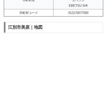
市町村名
エベツシ
EBETSU SHI
市町村コード
012170077000
江別市美原｜地図