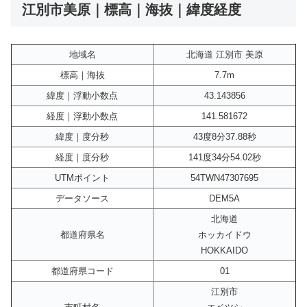
江別市美原｜標高｜海抜｜緯度経度
地域名
北海道 江別市 美原
標高｜海抜
7.7m
緯度｜浮動小数点
43.143856
経度｜浮動小数点
141.581672
緯度｜度分秒
43度8分37.88秒
経度｜度分秒
141度34分54.02秒
UTMポイント
54TWN47307695
データソース
DEM5A
北海道
都道府県名
ホッカイドウ
HOKKAIDO
都道府県コード
01
江別市