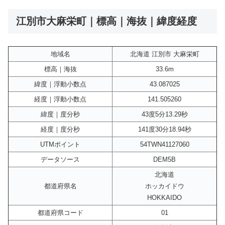
江別市大麻栄町｜標高｜海抜｜緯度経度
地域名
北海道 江別市 大麻栄町
標高｜海抜
33.6m
緯度｜浮動小数点
43.087025
経度｜浮動小数点
141.505260
緯度｜度分秒
43度5分13.29秒
経度｜度分秒
141度30分18.94秒
UTMポイント
54TWN41127060
データソース
DEM5B
北海道
都道府県名
ホッカイドウ
HOKKAIDO
都道府県コード
01