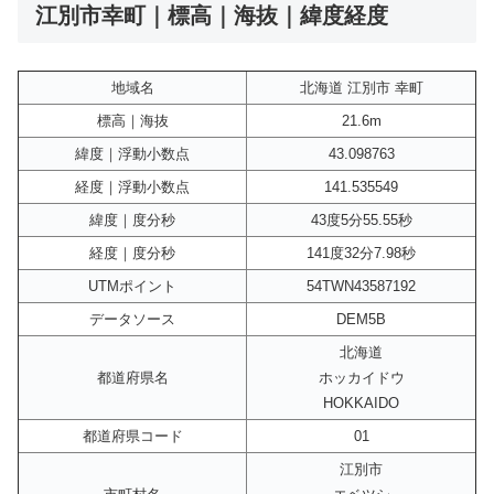
江別市幸町｜標高｜海抜｜緯度経度
地域名
北海道 江別市 幸町
標高｜海抜
21.6m
緯度｜浮動小数点
43.098763
経度｜浮動小数点
141.535549
緯度｜度分秒
43度5分55.55秒
経度｜度分秒
141度32分7.98秒
UTMポイント
54TWN43587192
データソース
DEM5B
北海道
都道府県名
ホッカイドウ
HOKKAIDO
都道府県コード
01
江別市