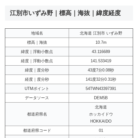
江別市いずみ野｜標高｜海抜｜緯度経度
地域名
北海道 江別市 いずみ野
標高｜海抜
10.7m
緯度｜浮動小数点
43.116689
経度｜浮動小数点
141.533419
緯度｜度分秒
43度7分0.08秒
経度｜度分秒
141度32分0.31秒
UTMポイント
54TWN43397391
データソース
DEM5B
北海道
都道府県名
ホッカイドウ
HOKKAIDO
都道府県コード
01