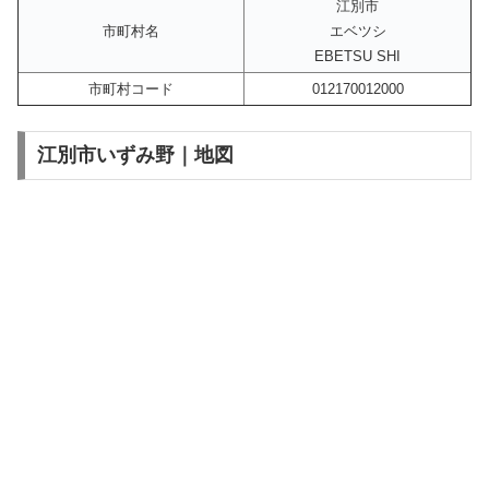
江別市
市町村名
エベツシ
EBETSU SHI
市町村コード
012170012000
江別市いずみ野｜地図