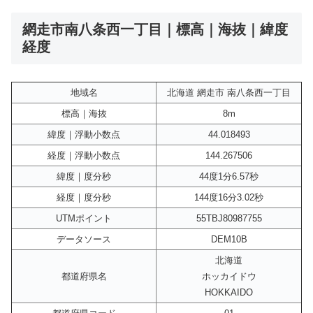
網走市南八条西一丁目｜標高｜海抜｜緯度
経度
地域名
北海道 網走市 南八条西一丁目
標高｜海抜
8m
緯度｜浮動小数点
44.018493
経度｜浮動小数点
144.267506
緯度｜度分秒
44度1分6.57秒
経度｜度分秒
144度16分3.02秒
UTMポイント
55TBJ80987755
データソース
DEM10B
北海道
都道府県名
ホッカイドウ
HOKKAIDO