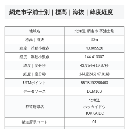
網走市字浦士別｜標高｜海抜｜緯度経度
地域名
北海道 網走市 字浦士別
標高｜海抜
30m
緯度｜浮動小数点
43.905520
経度｜浮動小数点
144.413307
緯度｜度分秒
43度54分19.87秒
経度｜度分秒
144度24分47.91秒
UTMポイント
55TBJ92286463
データソース
DEM10B
北海道
都道府県名
ホッカイドウ
HOKKAIDO
都道府県コード
01