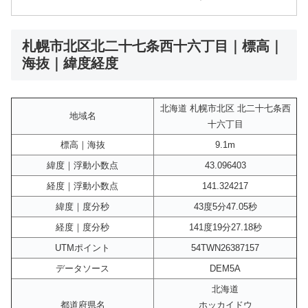
札幌市北区北二十七条西十六丁目｜標高｜
海抜｜緯度経度
北海道 札幌市北区 北二十七条西
地域名
十六丁目
標高｜海抜
9.1m
緯度｜浮動小数点
43.096403
経度｜浮動小数点
141.324217
緯度｜度分秒
43度5分47.05秒
経度｜度分秒
141度19分27.18秒
UTMポイント
54TWN26387157
データソース
DEM5A
北海道
都道府県名
ホッカイドウ