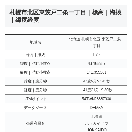
札幌市北区東茨戸二条一丁目｜標高｜海抜
｜緯度経度
北海道 札幌市北区 東茨戸二条一
地域名
丁目
標高｜海抜
1.7m
緯度｜浮動小数点
43.165957
経度｜浮動小数点
141.355361
緯度｜度分秒
43度9分57.45秒
経度｜度分秒
141度21分19.30秒
UTMポイント
54TWN28887930
データソース
DEM5A
北海道
都道府県名
ホッカイドウ
HOKKAIDO