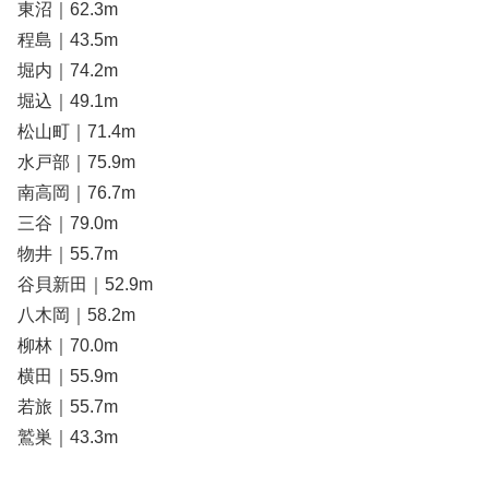
東沼｜62.3m
程島｜43.5m
堀内｜74.2m
堀込｜49.1m
松山町｜71.4m
水戸部｜75.9m
南高岡｜76.7m
三谷｜79.0m
物井｜55.7m
谷貝新田｜52.9m
八木岡｜58.2m
柳林｜70.0m
横田｜55.9m
若旅｜55.7m
鷲巣｜43.3m