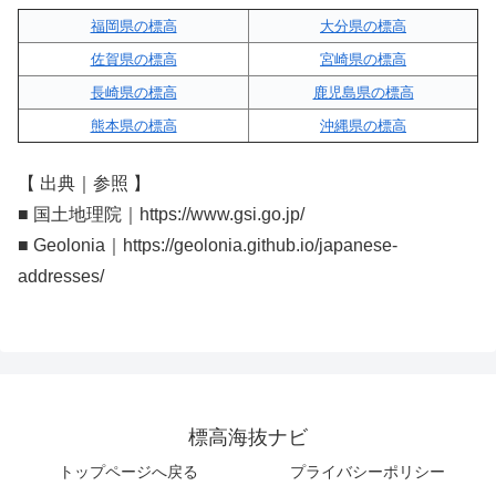
福岡県の標高
大分県の標高
佐賀県の標高
宮崎県の標高
長崎県の標高
鹿児島県の標高
熊本県の標高
沖縄県の標高
【 出典｜参照 】
■ 国土地理院｜https://www.gsi.go.jp/
■ Geolonia｜https://geolonia.github.io/japanese-
addresses/
標高海抜ナビ
トップページへ戻る
プライバシーポリシー