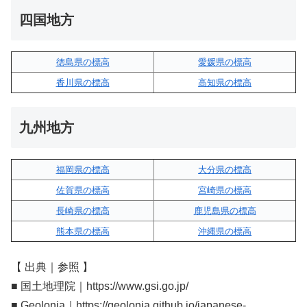
四国地方
徳島県の標高
愛媛県の標高
香川県の標高
高知県の標高
九州地方
福岡県の標高
大分県の標高
佐賀県の標高
宮崎県の標高
長崎県の標高
鹿児島県の標高
熊本県の標高
沖縄県の標高
【 出典｜参照 】
■ 国土地理院｜https://www.gsi.go.jp/
■ Geolonia｜https://geolonia.github.io/japanese-