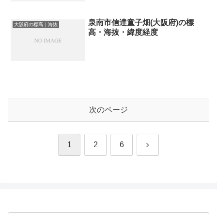
泉南市信達童子畑(大阪府)の標
大阪府の標高｜海抜
高・海抜・緯度経度
次のページ
次
1
2
6
へ