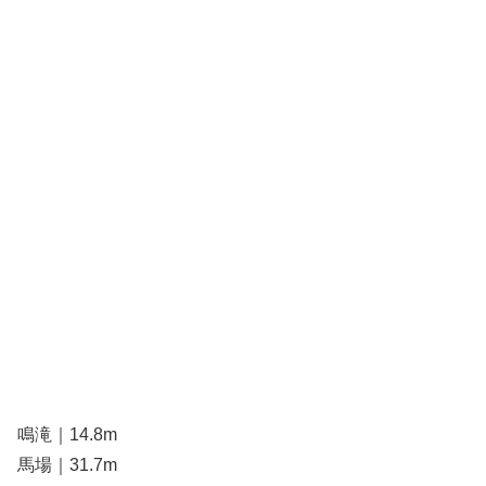
鳴滝｜14.8m
馬場｜31.7m