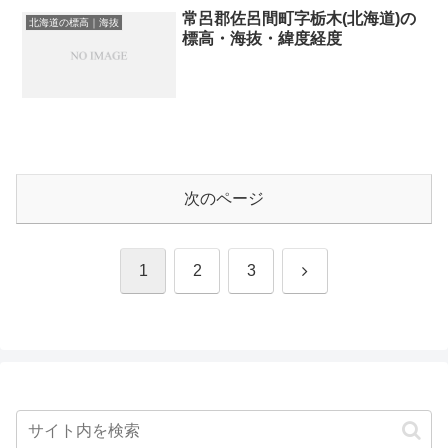
常呂郡佐呂間町字栃木(北海道)の
北海道の標高｜海抜
標高・海抜・緯度経度
次のページ
次
1
2
3
へ