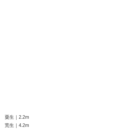
粟生｜2.2m
荒生｜4.2m