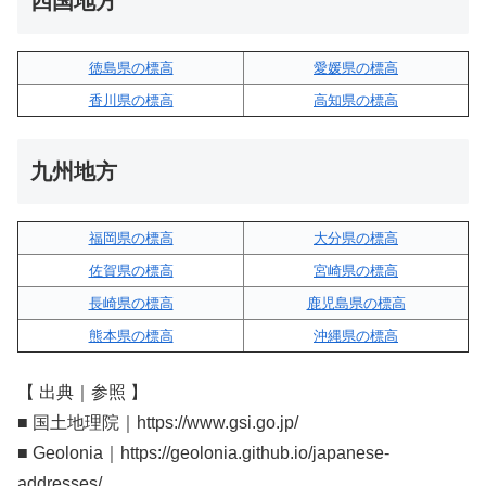
四国地方
徳島県の標高
愛媛県の標高
香川県の標高
高知県の標高
九州地方
福岡県の標高
大分県の標高
佐賀県の標高
宮崎県の標高
長崎県の標高
鹿児島県の標高
熊本県の標高
沖縄県の標高
【 出典｜参照 】
■ 国土地理院｜https://www.gsi.go.jp/
■ Geolonia｜https://geolonia.github.io/japanese-
addresses/