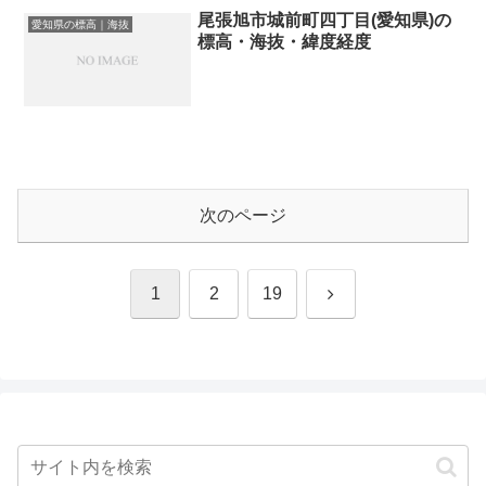
尾張旭市城前町四丁目(愛知県)の
愛知県の標高｜海抜
標高・海抜・緯度経度
次のページ
次
1
2
19
へ