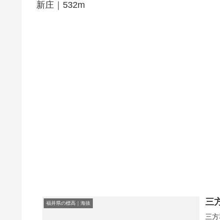
新庄｜532m
三
福井県の標高｜海抜
三方