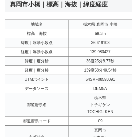
真岡市小橋｜標高｜海抜｜緯度経度
地域名
栃木県 真岡市 小橋
標高｜海抜
69.3m
緯度｜浮動小数点
36.419103
経度｜浮動小数点
139.980427
緯度｜度分秒
36度25分8.77秒
経度｜度分秒
139度58分49.54秒
UTMポイント
54SVF08593091
データソース
DEM5A
栃木県
都道府県名
トチギケン
TOCHIGI KEN
都道府県コード
09
真岡市