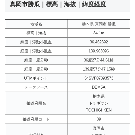
真岡市勝瓜｜標高｜海抜｜緯度経度
地域名
栃木県 真岡市 勝瓜
標高｜海抜
84.1m
緯度｜浮動小数点
36.462392
経度｜浮動小数点
139.963096
緯度｜度分秒
36度27分44.61秒
経度｜度分秒
139度57分47.15秒
UTMポイント
54SVF07093573
データソース
DEM5A
栃木県
都道府県名
トチギケン
TOCHIGI KEN
都道府県コード
09
真岡市