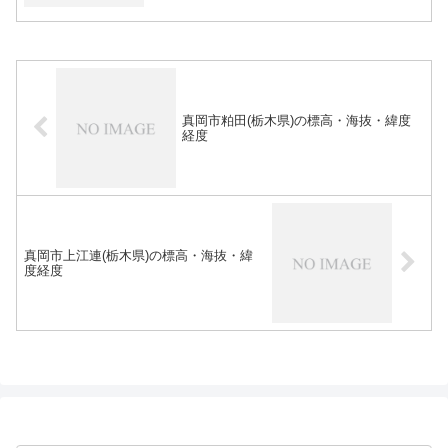
真岡市粕田(栃木県)の標高・海抜・緯度
経度
真岡市上江連(栃木県)の標高・海抜・緯
度経度