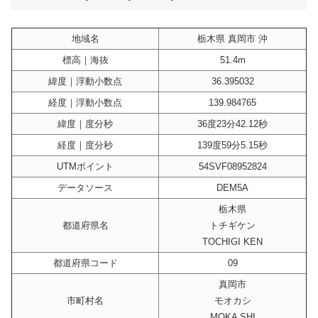
地域名
栃木県 真岡市 沖
標高｜海抜
51.4m
緯度｜浮動小数点
36.395032
経度｜浮動小数点
139.984765
緯度｜度分秒
36度23分42.12秒
経度｜度分秒
139度59分5.15秒
UTMポイント
54SVF08952824
データソース
DEM5A
栃木県
都道府県名
トチギケン
TOCHIGI KEN
都道府県コード
09
真岡市
市町村名
モオカシ
MOKA SHI