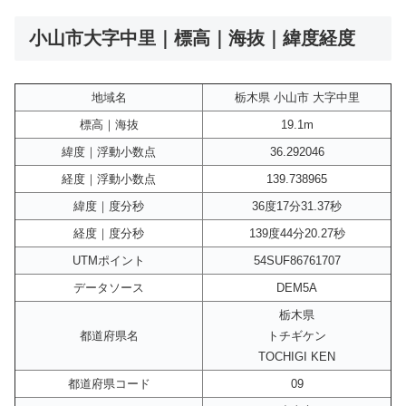
小山市大字中里｜標高｜海抜｜緯度経度
地域名
栃木県 小山市 大字中里
標高｜海抜
19.1m
緯度｜浮動小数点
36.292046
経度｜浮動小数点
139.738965
緯度｜度分秒
36度17分31.37秒
経度｜度分秒
139度44分20.27秒
UTMポイント
54SUF86761707
データソース
DEM5A
栃木県
都道府県名
トチギケン
TOCHIGI KEN
都道府県コード
09