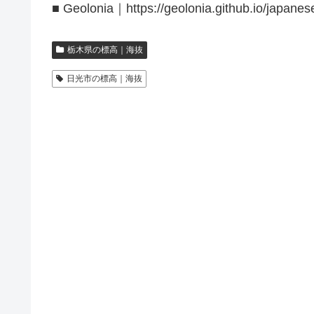
■ Geolonia｜https://geolonia.github.io/japanes
栃木県の標高｜海抜
日光市の標高｜海抜