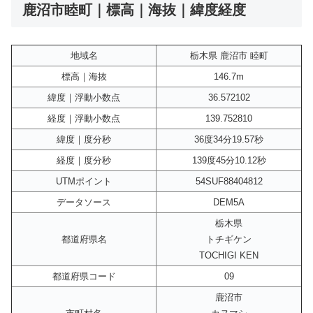
鹿沼市睦町｜標高｜海抜｜緯度経度
地域名
栃木県 鹿沼市 睦町
標高｜海抜
146.7m
緯度｜浮動小数点
36.572102
経度｜浮動小数点
139.752810
緯度｜度分秒
36度34分19.57秒
経度｜度分秒
139度45分10.12秒
UTMポイント
54SUF88404812
データソース
DEM5A
栃木県
都道府県名
トチギケン
TOCHIGI KEN
都道府県コード
09
鹿沼市