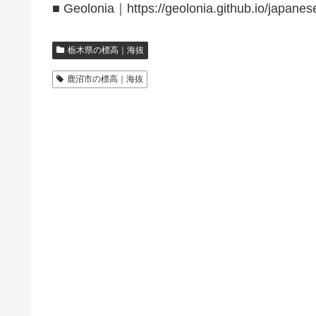
■ Geolonia｜https://geolonia.github.io/japanes
栃木県の標高｜海抜
鹿沼市の標高｜海抜