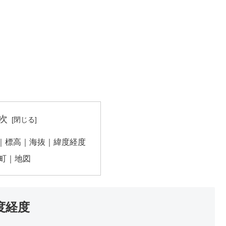
次
｜標高｜海抜｜緯度経度
町｜地図
度経度