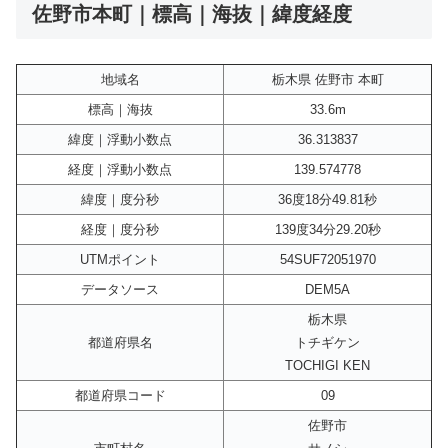
佐野市本町｜標高｜海抜｜緯度経度
地域名
栃木県 佐野市 本町
標高｜海抜
33.6m
緯度｜浮動小数点
36.313837
経度｜浮動小数点
139.574778
緯度｜度分秒
36度18分49.81秒
経度｜度分秒
139度34分29.20秒
UTMポイント
54SUF72051970
データソース
DEM5A
栃木県
都道府県名
トチギケン
TOCHIGI KEN
都道府県コード
09
佐野市