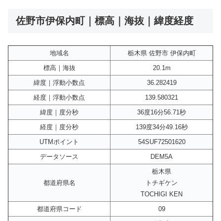
佐野市伊保内町｜標高｜海抜｜緯度経度
地域名
栃木県 佐野市 伊保内町
標高｜海抜
20.1m
緯度｜浮動小数点
36.282419
経度｜浮動小数点
139.580321
緯度｜度分秒
36度16分56.71秒
経度｜度分秒
139度34分49.16秒
UTMポイント
54SUF72501620
データソース
DEM5A
栃木県
都道府県名
トチギケン
TOCHIGI KEN
都道府県コード
09